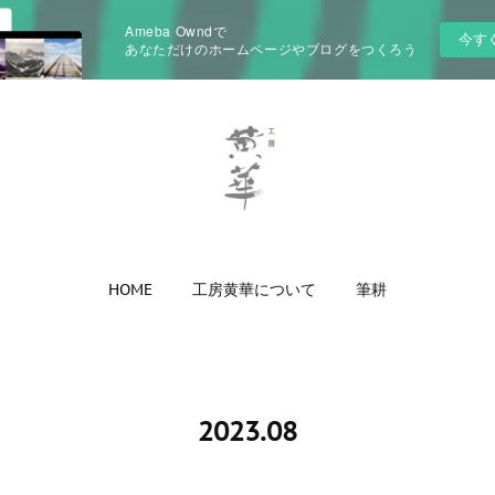
Ameba Owndで
今す
あなただけのホームページやブログをつくろう
HOME
工房黄華について
筆耕
2023
.
08